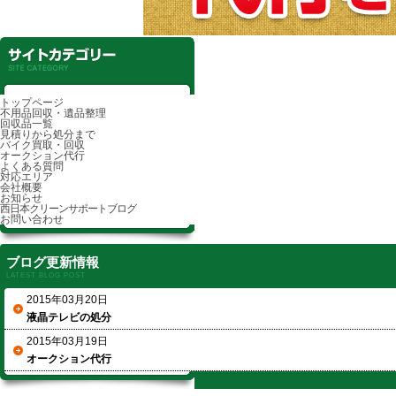
トップページ
不用品回収・遺品整理
回収品一覧
見積りから処分まで
バイク買取・回収
オークション代行
よくある質問
対応エリア
会社概要
お知らせ
西日本クリーンサポートブログ
お問い合わせ
ブログ更新情報
LATEST BLOG POST
2015年03月20日
液晶テレビの処分
2015年03月19日
オークション代行