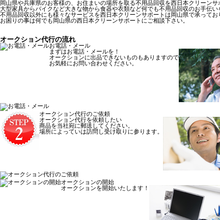
岡山県や兵庫県のお客様の、お住まいの場所を取る不用品回収を西日本クリーンサ
大型家具からバイクなど大きな物から食器や衣類など何でも不用品回収のお手伝い
不用品回収以外にも様々なサービスを西日本クリーンサポートは岡山県で承ってお
お困りの事は何でも岡山県の西日本クリーンサポートにご相談下さい。
オークション代行の流れ
お電話・メール
まずはお電話・メールを！
オークションに出品できないものもありますので
お気軽にお問い合わせください。
オークション代行のご依頼
オークション代行を依頼したい
商品を当社宛に郵送してください。
場所によっていは訪問し受け取りに参ります。
オークションの開始
オークションを開始いたします！